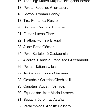
16. Yachting: Mateo Majdalani/Eugenia Bosco.
17. Pelota: Facundo Andreasen.
18. Softbol: Román Godoy.
19. Tiro: Fernanda Russo.
20. Bochas: Carmelo Retamar.
21. Futsal: Lucas Flores.
22. Triatlón: Romina Biagioli.
23. Judo: Brisa Gómez.
24. Polo: Bartolomé Castagnola.
25. Ajedrez: Candela Francisco Guecamburu.
26. Pesas: Tatiana Ulloa.
27. Taekwondo: Lucas Guzmán.
28. Cestoball: Caterina Cicchinelli.
29. Canotaje: Agustín Vernice.
30. Equitación: José María Larocca.
31. Squash: Jeremías Azaña.
32. Paralímpicos: Analuz Pellitero.