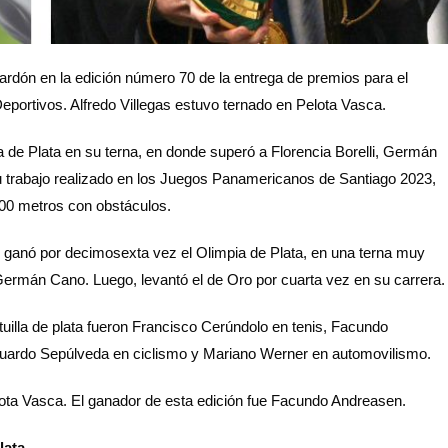
lardón en la edición número 70 de la entrega de premios para el
Deportivos. Alfredo Villegas estuvo ternado en Pelota Vasca.
a de Plata en su terna, en donde superó a Florencia Borelli, Germán
 su trabajo realizado en los Juegos Panamericanos de Santiago 2023,
000 metros con obstáculos.
bol ganó por decimosexta vez el Olimpia de Plata, en una terna muy
ermán Cano. Luego, levantó el de Oro por cuarta vez en su carrera.
uilla de plata fueron Francisco Cerúndolo en tenis, Facundo
uardo Sepúlveda en ciclismo y Mariano Werner en automovilismo.
elota Vasca. El ganador de esta edición fue Facundo Andreasen.
lata