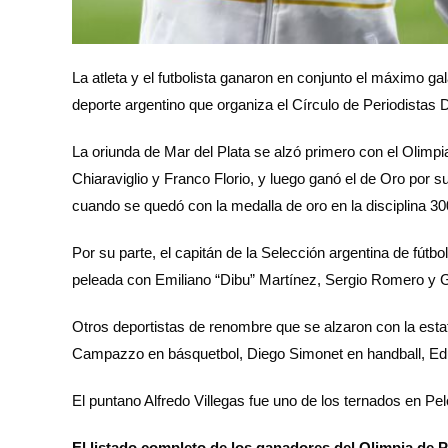
La atleta y el futbolista ganaron en conjunto el máximo ga
deporte argentino que organiza el Círculo de Periodistas 
La oriunda de Mar del Plata se alzó primero con el Olimpi
Chiaraviglio y Franco Florio, y luego ganó el de Oro por
cuando se quedó con la medalla de oro en la disciplina 3
Por su parte, el capitán de la Selección argentina de fút
peleada con Emiliano “Dibu” Martínez, Sergio Romero y G
Otros deportistas de renombre que se alzaron con la estat
Campazzo en básquetbol, Diego Simonet en handball, Ed
El puntano Alfredo Villegas fue uno de los ternados en P
El listado completo de los ganadores del Olimpia de P