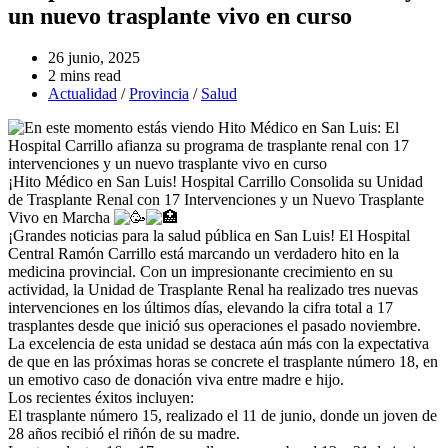
un nuevo trasplante vivo en curso
Entrada
26 junio, 2025
publicada:
Tiempo
2 mins read
de
Categoría
Actualidad
/
Provincia
/
Salud
lectura:
de
la
entrada:
¡Hito Médico en San Luis! Hospital Carrillo Consolida su Unidad
de Trasplante Renal con 17 Intervenciones y un Nuevo Trasplante
Vivo en Marcha
¡Grandes noticias para la salud pública en San Luis! El Hospital
Central Ramón Carrillo está marcando un verdadero hito en la
medicina provincial. Con un impresionante crecimiento en su
actividad, la Unidad de Trasplante Renal ha realizado tres nuevas
intervenciones en los últimos días, elevando la cifra total a 17
trasplantes desde que inició sus operaciones el pasado noviembre.
La excelencia de esta unidad se destaca aún más con la expectativa
de que en las próximas horas se concrete el trasplante número 18, en
un emotivo caso de donación viva entre madre e hijo.
Los recientes éxitos incluyen:
El trasplante número 15, realizado el 11 de junio, donde un joven de
28 años recibió el riñón de su madre.