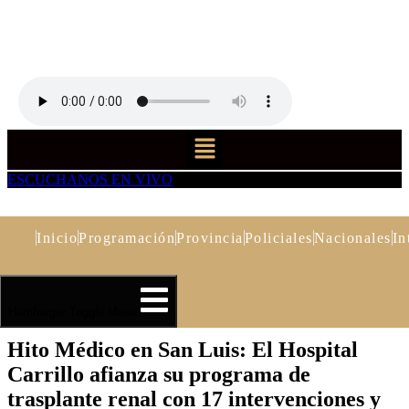
Ir
al
contenido
Menu
ESCUCHANOS EN VIVO
Inicio
Programación
Provincia
Policiales
Nacionales
In
Hamburger Toggle Menu
Hito Médico en San Luis: El Hospital
Carrillo afianza su programa de
trasplante renal con 17 intervenciones y