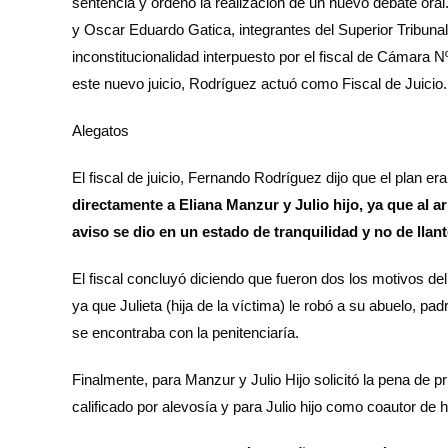
sentencia y ordenó la realización de un nuevo debate or
y Oscar Eduardo Gatica, integrantes del Superior Tribunal
inconstitucionalidad interpuesto por el fiscal de Cámara
este nuevo juicio, Rodríguez actuó como Fiscal de Juicio.
Alegatos
El fiscal de juicio, Fernando Rodríguez dijo que el plan er
directamente a Eliana Manzur y Julio hijo, ya que al
aviso se dio en un estado de tranquilidad y no de lla
El fiscal concluyó diciendo que fueron dos los motivos del
ya que Julieta (hija de la víctima) le robó a su abuelo, pa
se encontraba con la penitenciaría.
Finalmente, para Manzur y Julio Hijo solicitó la pena de p
calificado por alevosía y para Julio hijo como coautor de h