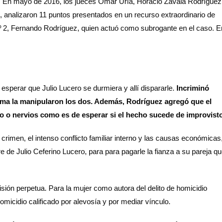
al. En mayo de 2016, los jueces Omar Uría, Horacio Zavala Rodríguez
, analizaron 11 puntos presentados en un recurso extraordinario de
 Nº 2, Fernando Rodríguez, quien actuó como subrogante en el caso. E
a esperar que Julio Lucero se durmiera y allí dispararle.
Incriminó
 arma la manipularon los dos. Además, Rodríguez agregó que el
nto o nervios como es de esperar si el hecho sucede de improvist
 crimen, el intenso conflicto familiar interno y las causas económicas
dre de Julio Ceferino Lucero, para para pagarle la fianza a su pareja q
risión perpetua. Para la mujer como autora del delito de homicidio
omicidio calificado por alevosía y por mediar vínculo.