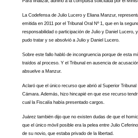
Para finalizar, adhirió a la compulsa solicitada por el Minis
La Codefensa de Julio Lucero y Eliana Manzur, representa
emitida en 2011 por el Tribunal Oral Nº 1, que en la segun
responsabilidad o participación de Julio y Daniel Lucero, 
pudo tratar y se absolvió a Julio y Daniel Lucero.
Sobre este fallo habló de incongruencia porque de esta 
traídos al proceso. Y el Tribunal en ausencia de acusació
absuelve a Manzur.
Aclaró que el único recurso que abrió al Superior Tribunal
Cámara. Además, hizo hincapié en que ese recurso tendrí
cual la Fiscalía había presentado cargos.
Juárez también dijo que no existen dudas de que el homic
que el único móvil posible era la pelea entre Julio Ceferino
de su novio, que estaba privado de la libertad.