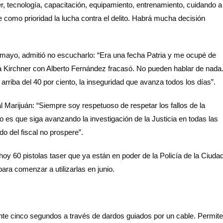
 tecnología, capacitación, equipamiento, entrenamiento, cuidando a
 como prioridad la lucha contra el delito. Habrá mucha decisión
e mayo, admitió no escucharlo: “Era una fecha Patria y me ocupé de
a Kirchner con Alberto Fernández fracasó. No pueden hablar de nada
arriba del 40 por ciento, la inseguridad que avanza todos los días”.
al Marijuán: “Siempre soy respetuoso de respetar los fallos de la
o es que siga avanzando la investigación de la Justicia en todas las
o del fiscal no prospere”.
hoy 60 pistolas taser que ya están en poder de la Policía de la Ciuda
ra comenzar a utilizarlas en junio.
nte cinco segundos a través de dardos guiados por un cable. Permit