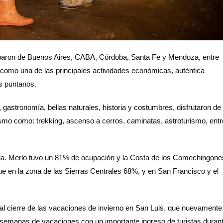
arribaron de Buenos Aires, CABA, Córdoba, Santa Fe y Mendoza, entre
 como una de las principales actividades económicas, auténtica
s puntanos.
 gastronomía, bellas naturales, historia y costumbres, disfrutaron de
ismo como: trekking, ascenso a cerros, caminatas, astroturismo, entr
cia. Merlo tuvo un 81% de ocupación y la Costa de los Comechingone
e en la zona de las Sierras Centrales 68%, y en San Francisco y el
e al cierre de las vacaciones de invierno en San Luis, que nuevamente
es semanas de vacaciones con un importante ingreso de turistas duran