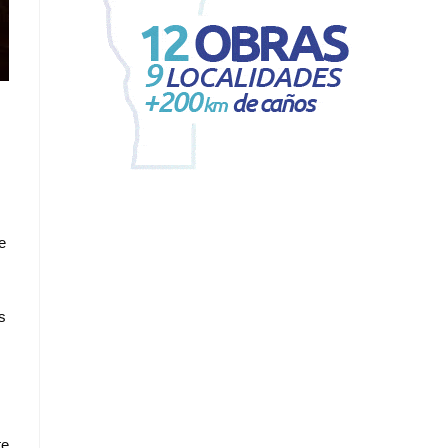
e
s
te