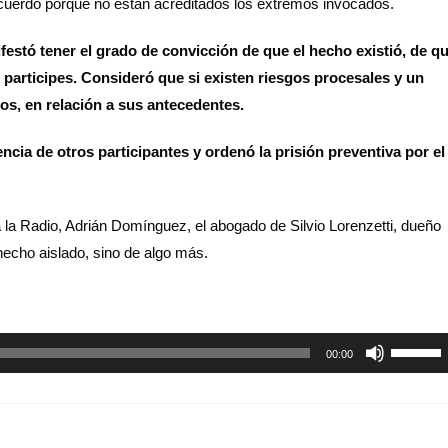
 acuerdo porque no están acreditados los extremos invocados.
festó tener el grado de convicción de que el hecho existió, de q
 participes. Consideró que si existen riesgos procesales y un
os, en relación a sus antecedentes.
ncia de otros participantes y ordenó la prisión preventiva por el
la Radio, Adrián Domínguez, el abogado de Silvio Lorenzetti, dueño
 hecho aislado, sino de algo más.
Utiliza
00:00
las
teclas
de