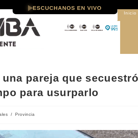
ESCUCHANOS EN VIVO
Inicio
a una pareja que secuestr
mpo para usurparlo
ales
/
Provincia