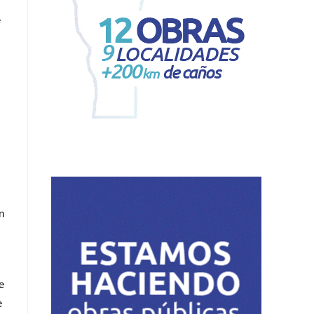
e
n
e
e