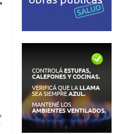
na
e
a