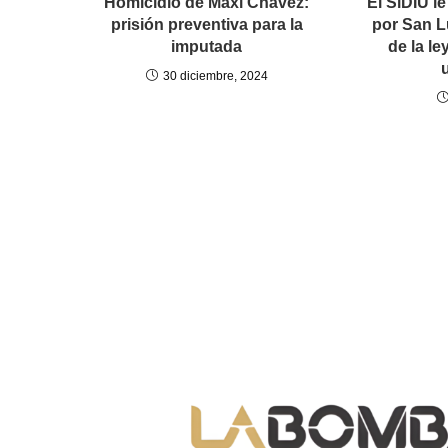
Homicidio de Maxi Chávez:
El SiDIU l
prisión preventiva para la
por San L
imputada
de la le
30 diciembre, 2024