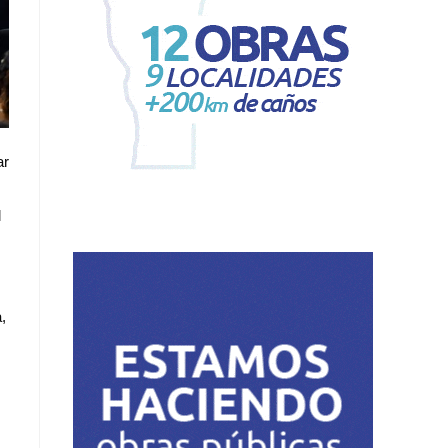
ar
l
,