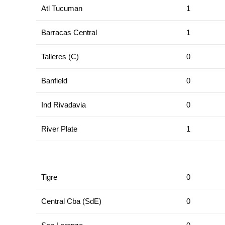
Atl Tucuman
1
Barracas Central
1
Talleres (C)
0
Banfield
0
Ind Rivadavia
0
River Plate
1
Tigre
0
Central Cba (SdE)
0