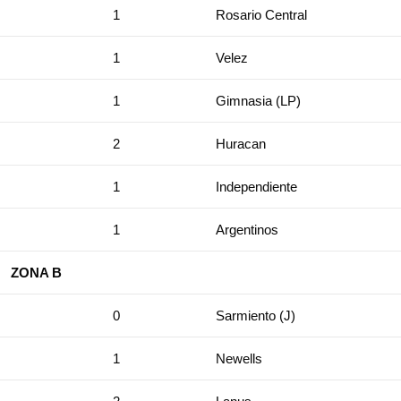
1
Rosario Central
1
Velez
1
Gimnasia (LP)
2
Huracan
1
Independiente
1
Argentinos
ZONA B
0
Sarmiento (J)
1
Newells