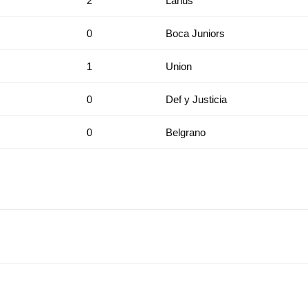
2
Lanus
0
Boca Juniors
1
Union
0
Def y Justicia
0
Belgrano