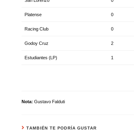
San Lorenzo
0
Platense
0
Racing Club
0
Godoy Cruz
2
Estudiantes (LP)
1
Nota:
Gustavo Falduti
TAMBIÉN TE PODRÍA GUSTAR