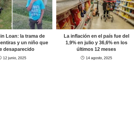
in Loan: la trama de
La inflación en el país fue del
mentiras y un niño que
1,9% en julio y 36,6% en los
e desaparecido
últimos 12 meses
12 junio, 2025
14 agosto, 2025