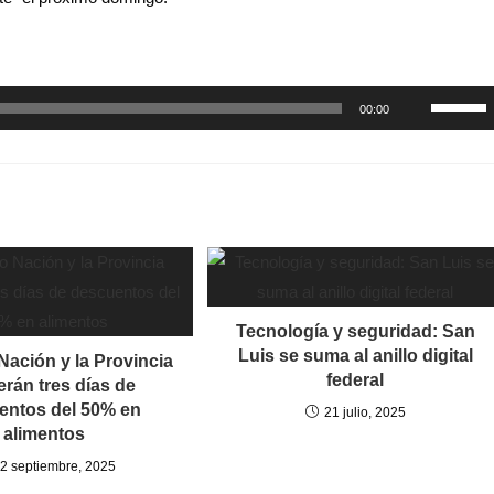
Utiliza
00:00
las
teclas
de
flecha
arriba/ab
para
aumenta
Tecnología y seguridad: San
o
Luis se suma al anillo digital
Nación y la Provincia
disminui
federal
erán tres días de
el
entos del 50% en
21 julio, 2025
volumen
alimentos
2 septiembre, 2025