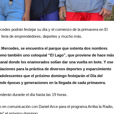
rcedes podrán festejar su día y el comienzo de la primavera en El
o, feria de emprendedores, deportes y mucho más.
la Mercedes, se encuentra el parque que ostenta dos nombres
como también uno coloquial “El Lago”, que proviene de hace más
nal donde los enamorados solían dar una vuelta en bote. Y ese
laciones para la práctica de diversos deportes y esparcimiento
 adolescentes que el próximo domingo festejarán el Día del
ende épocas y generaciones en la llegada de cada primavera.
derán durante el día hasta las 19 horas.
o en comunicación con Daniel Arce para el programa Arriba la Radio,
te” el próximo domingo.