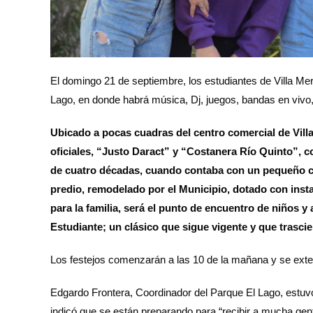
El domingo 21 de septiembre, los estudiantes de Villa Me
Lago, en donde habrá música, Dj, juegos, bandas en viv
Ubicado a pocas cuadras del centro comercial de Vil
oficiales, “Justo Daract” y “Costanera Río Quinto”, 
de cuatro décadas, cuando contaba con un pequeño ca
predio, remodelado por el Municipio, dotado con insta
para la familia, será el punto de encuentro de niños y
Estudiante; un clásico que sigue vigente y que trasci
Los festejos comenzarán a las 10 de la mañana y se exten
Edgardo Frontera, Coordinador del Parque El Lago, estuv
indicó que se están preparando para “recibir a mucha gen