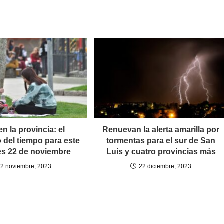
flecha
arriba/ab
para
aumenta
o
disminui
el
volumen
en la provincia: el
Renuevan la alerta amarilla por
 del tiempo para este
tormentas para el sur de San
es 22 de noviembre
Luis y cuatro provincias más
22 noviembre, 2023
22 diciembre, 2023