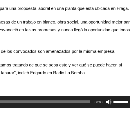
para una propuesta laboral en una planta que está ubicada en Fraga.
mesas de un trabajo en blanco, obra social, una oportunidad mejor pa
desvaneció en falsas promesas y nunca llegó la oportunidad que todos
nos de los convocados son amenazados por la misma empresa.
stamos tratando de que se sepa esto y ver qué se puede hacer, si
o laburar”, indicó Edgardo en Radio La Bomba.
Utiliza
00:00
las
teclas
de