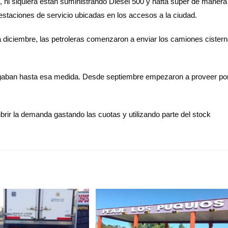
, ni siquiera están suministrando Diesel 500 y nafta súper de manera
 estaciones de servicio ubicadas en los accesos a la ciudad.
 diciembre, las petroleras comenzaron a enviar los camiones cister
egaban hasta esa medida. Desde septiembre empezaron a proveer po
brir la demanda gastando las cuotas y utilizando parte del stock