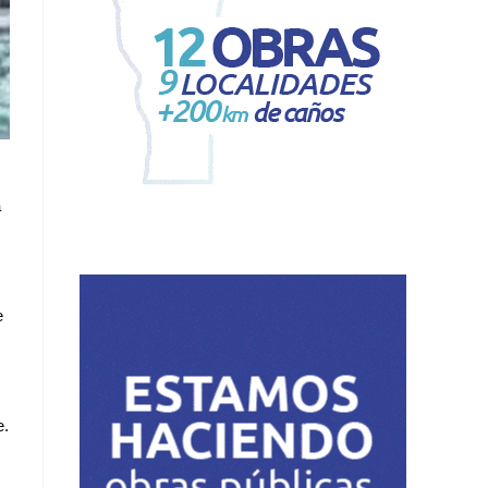
a
e
e.