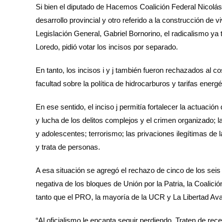
Si bien el diputado de Hacemos Coalición Federal Nicolás
desarrollo provincial y otro referido a la construcción de 
Legislación General, Gabriel Bornorino, el radicalismo ya 
Loredo, pidió votar los incisos por separado.
En tanto, los incisos i y j también fueron rechazados al c
facultad sobre la política de hidrocarburos y tarifas ener
En ese sentido, el inciso j permitía fortalecer la actuaci
y lucha de los delitos complejos y el crimen organizado; l
y adolescentes; terrorismo; las privaciones ilegítimas de 
y trata de personas.
A esa situación se agregó el rechazo de cinco de los seis i
negativa de los bloques de Unión por la Patria, la Coalici
tanto que el PRO, la mayoría de la UCR y La Libertad Ava
“Al oficialismo le encanta seguir perdiendo. Traten de re