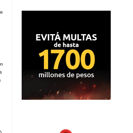
de
ón
as
s
ó