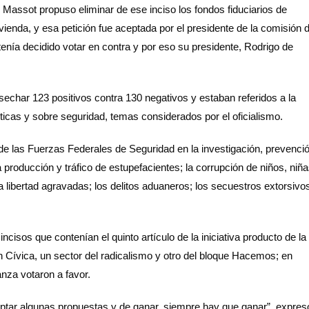
 Massot propuso eliminar de ese inciso los fondos fiduciarios de
vivienda, y esa petición fue aceptada por el presidente de la comisión 
tenía decidido votar en contra y por eso su presidente, Rodrigo de
osechar 123 positivos contra 130 negativos y estaban referidos a la
géticas y sobre seguridad, temas considerados por el oficialismo.
ón de las Fuerzas Federales de Seguridad en la investigación, prevenci
a producción y tráfico de estupefacientes; la corrupción de niños, niñ
la libertad agravadas; los delitos aduaneros; los secuestros extorsivo
ncisos que contenían el quinto artículo de la iniciativa producto de la
ón Cívica, un sector del radicalismo y otro del bloque Hacemos; en
nza votaron a favor.
ceptar algunas propuestas y de ganar, siempre hay que ganar”, expres