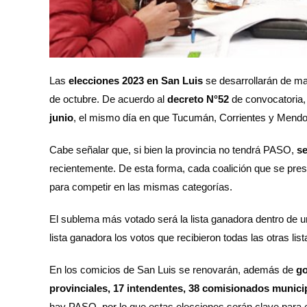
Las
elecciones 2023 en San Luis
se desarrollarán de ma
de octubre. De acuerdo al
decreto N°52
de convocatoria,
junio
, el mismo día en que Tucumán, Corrientes y Mend
Cabe señalar que, si bien la provincia no tendrá PASO,
se
recientemente. De esta forma, cada coalición que se pre
para competir en las mismas categorías.
El sublema más votado será la lista ganadora dentro de un
lista ganadora los votos que recibieron todas las otras list
En los comicios de San Luis se renovarán, además de
go
provinciales, 17 intendentes, 38 comisionados munici
hay PASO, por lo que estas elecciones serán clave para e