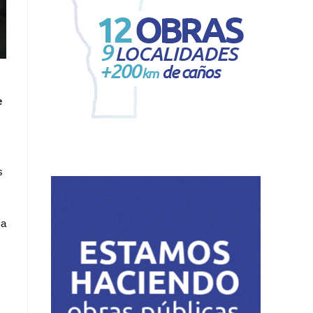
e
s
sa