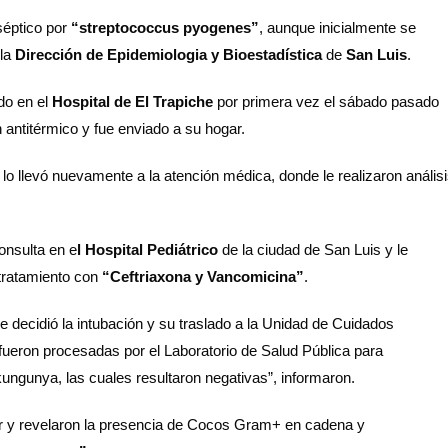
séptico por
“streptococcus pyogenes”
, aunque inicialmente se
 la
Dirección de Epidemiologia y Bioestadística
de
San Luis
.
do en el
Hospital de El Trapiche
por primera vez el sábado pasado
n antitérmico y fue enviado a su hogar.
 lo llevó nuevamente a la atención médica, donde le realizaron anális
consulta en e
l Hospital Pediátrico
de la ciudad de San Luis y le
tratamiento con
“Ceftriaxona y Vancomicina”
.
e decidió la intubación y su traslado a la Unidad de Cuidados
fueron procesadas por el Laboratorio de Salud Pública para
ngunya, las cuales resultaron negativas”, informaron.
ar y revelaron la presencia de Cocos Gram+ en cadena y